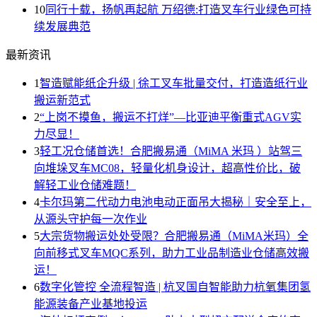
10
同行十载，扬帆再起航 万绍德:打造叉车行业绿色可持
续发展典范
最新资讯
1
智造赋能纸企升级 | 徐工叉车批量交付，打造造纸行业
搬运新范式
2
“上岗不摸鱼，搬运不打烊”—比亚迪平衡重式AGV实
力尽显！
3
轻工况仓储首选！合肥搬易通（MiMA 米玛 ）站驾三
向堆垛叉车MC08，轻量化机身设计，超高性价比，破
解轻工业仓储难题！
4
卡尔玛第二代动力电池电动正面吊大揭秘｜安全至上，
从源头守护每一次作业
5
大宗货物搬运处处受限？合肥搬易通（MiMA米玛）全
向前移式叉车MQC系列，助力工业品制造业仓储高效搬
运！
6
数字化管控 全流程智造 | 杭叉国自智能助力杭氧集团氢
能源装备产业基地投运