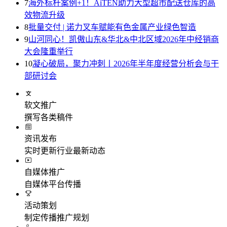
7
海外标杆案例+1！AiTEN助力大型超市配送仓库的高
效物流升级
8
批量交付 | 诺力叉车赋能有色金属产业绿色智造
9
山河同心！凯傲山东&华北&中北区域2026年中经销商
大会隆重举行
10
凝心破局，聚力冲刺丨2026年半年度经营分析会与干
部研讨会
软文推广
撰写各类稿件
资讯发布
实时更新行业最新动态
自媒体推广
自媒体平台传播
活动策划
制定传播推广规划