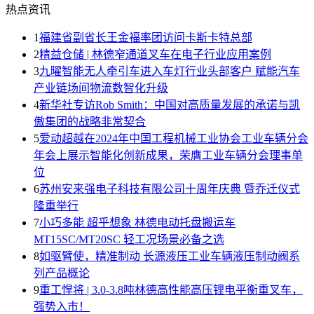
热点资讯
1
福建省副省长王金福率团访问卡斯卡特总部
2
精益仓储 | 林德窄通道叉车在电子行业应用案例
3
九曜智能无人牵引车进入车灯行业头部客户 赋能汽车
产业链场间物流数智化升级
4
新华社专访Rob Smith：中国对高质量发展的承诺与凯
傲集团的战略非常契合
5
爱动超越在2024年中国工程机械工业协会工业车辆分会
年会上展示智能化创新成果，荣膺工业车辆分会理事单
位
6
苏州安来强电子科技有限公司十周年庆典 暨乔迁仪式
隆重举行
7
小巧多能 超乎想象 林德电动托盘搬运车
MT15SC/MT20SC 轻工况场景必备之选
8
如驱臂使，精准制动 长源液压工业车辆液压制动阀系
列产品概论
9
重工悍将 | 3.0-3.8吨林德高性能高压锂电平衡重叉车，
强势入市！