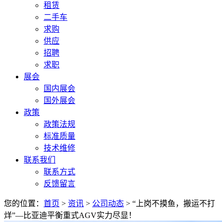
租赁
二手车
求购
供应
招聘
求职
展会
国内展会
国外展会
政策
政策法规
标准质量
技术维修
联系我们
联系方式
反馈留言
您的位置：
首页
>
资讯
>
公司动态
> “上岗不摸鱼，搬运不打
烊”—比亚迪平衡重式AGV实力尽显！