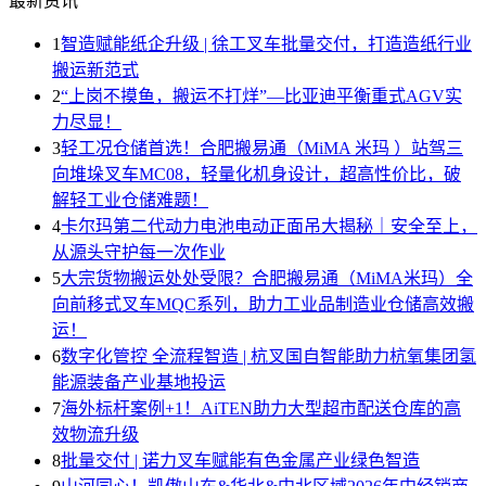
最新资讯
1
智造赋能纸企升级 | 徐工叉车批量交付，打造造纸行业
搬运新范式
2
“上岗不摸鱼，搬运不打烊”—比亚迪平衡重式AGV实
力尽显！
3
轻工况仓储首选！合肥搬易通（MiMA 米玛 ）站驾三
向堆垛叉车MC08，轻量化机身设计，超高性价比，破
解轻工业仓储难题！
4
卡尔玛第二代动力电池电动正面吊大揭秘｜安全至上，
从源头守护每一次作业
5
大宗货物搬运处处受限？合肥搬易通（MiMA米玛）全
向前移式叉车MQC系列，助力工业品制造业仓储高效搬
运！
6
数字化管控 全流程智造 | 杭叉国自智能助力杭氧集团氢
能源装备产业基地投运
7
海外标杆案例+1！AiTEN助力大型超市配送仓库的高
效物流升级
8
批量交付 | 诺力叉车赋能有色金属产业绿色智造