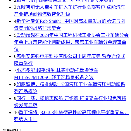
2
精益仓储 | 林德窄通道叉车在电子行业应用案例
3
九曜智能无人牵引车进入车灯行业头部客户 赋能汽车
产业链场间物流数智化升级
4
新华社专访Rob Smith：中国对高质量发展的承诺与凯
傲集团的战略非常契合
5
爱动超越在2024年中国工程机械工业协会工业车辆分会
年会上展示智能化创新成果，荣膺工业车辆分会理事单
位
6
苏州安来强电子科技有限公司十周年庆典 暨乔迁仪式
隆重举行
7
小巧多能 超乎想象 林德电动托盘搬运车
MT15SC/MT20SC 轻工况场景必备之选
8
如驱臂使，精准制动 长源液压工业车辆液压制动阀系
列产品概论
9
同行十载，扬帆再起航 万绍德:打造叉车行业绿色可持
续发展典范
10
重工悍将 | 3.0-3.8吨林德高性能高压锂电平衡重叉车，
强势入市！