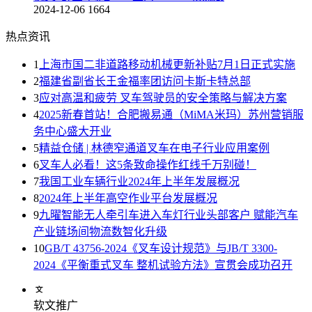
2024-12-06
1664
热点资讯
1
上海市国二非道路移动机械更新补贴7月1日正式实施
2
福建省副省长王金福率团访问卡斯卡特总部
3
应对高温和疲劳 叉车驾驶员的安全策略与解决方案
4
2025新春首站！合肥搬易通（MiMA米玛）苏州营销服
务中心盛大开业
5
精益仓储 | 林德窄通道叉车在电子行业应用案例
6
叉车人必看！这5条致命操作红线千万别碰！
7
我国工业车辆行业2024年上半年发展概况
8
2024年上半年高空作业平台发展概况
9
九曜智能无人牵引车进入车灯行业头部客户 赋能汽车
产业链场间物流数智化升级
10
GB/T 43756-2024《叉车设计规范》与JB/T 3300-
2024《平衡重式叉车 整机试验方法》宣贯会成功召开
软文推广