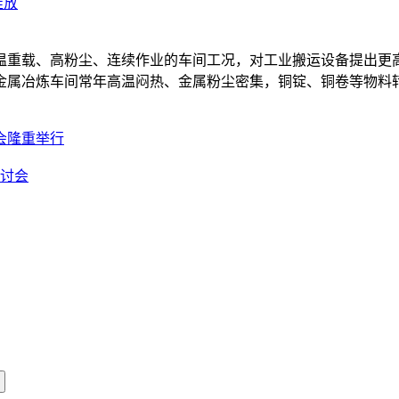
绽放
温重载、高粉尘、连续作业的车间工况，对工业搬运设备提出更
金属冶炼车间常年高温闷热、金属粉尘密集，铜锭、铜卷等物料
会隆重举行
研讨会