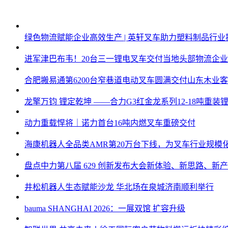
绿色物流赋能企业高效生产 | 英轩叉车助力塑料制品行业
进军津巴布韦！20台三一锂电叉车交付当地头部物流企
合肥搬易通第6200台窄巷道电动叉车圆满交付山东木业
龙擎万钧 锂定乾坤 ——合力G3红金龙系列12-18吨重
动力重载悍将｜诺力首台16吨内燃叉车重磅交付
海康机器人全品类AMR第20万台下线，为叉车行业规模
盘点中力第八届 629 创新发布大会新体验、新思路、新
井松机器人生态赋能沙龙 华北场在泉城济南顺利举行
bauma SHANGHAI 2026：一展双馆 扩容升级