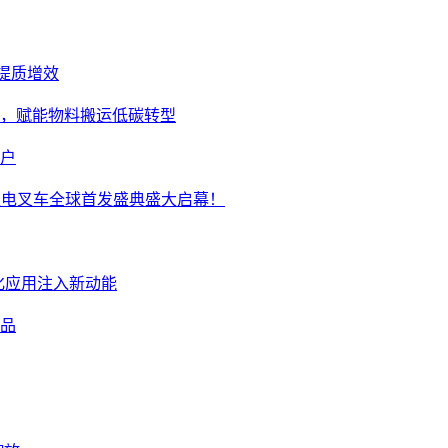
提质增效
业，赋能物料搬运低碳转型
客户
装锂电叉车全球首发盛典盛大启幕！
化应用注入新动能
产品