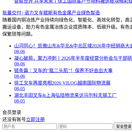
智联世界 共享未来丨徐工国际客户节物料搬运板块精彩
批量交付 | 诺力叉车赋能有色金属产业绿色智造
随着国内铜冶炼产业持续向绿色化、智能化、高效化转型，高
搬运设备，助力有色金属冶炼企业提质降本、低碳升级。有色
保繁琐等问题。
山河同心！凯傲山东&华北&中北区域2026年中经销商大
08-06
凝心破局，聚力冲刺丨2026年半年度经营分析会与干部
08-06
链条篇｜叉车的"肱二头肌"！保养不好会出大事
08-06
徐工叉车再度亮相2026 VILOG越南国际物流展
08-05
湖北丰田叉车&上海弘陆物流来访马尔科无锡工厂
08-05
会员登录
还没有账号
立即注册