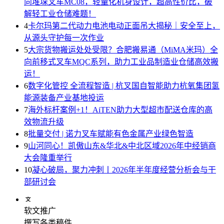
向堆垛叉车MC08，轻量化机身设计，超高性价比，破
解轻工业仓储难题！
4
卡尔玛第二代动力电池电动正面吊大揭秘｜安全至上，
从源头守护每一次作业
5
大宗货物搬运处处受限？合肥搬易通（MiMA米玛）全
向前移式叉车MQC系列，助力工业品制造业仓储高效搬
运！
6
数字化管控 全流程智造 | 杭叉国自智能助力杭氧集团氢
能源装备产业基地投运
7
海外标杆案例+1！AiTEN助力大型超市配送仓库的高
效物流升级
8
批量交付 | 诺力叉车赋能有色金属产业绿色智造
9
山河同心！凯傲山东&华北&中北区域2026年中经销商
大会隆重举行
10
凝心破局，聚力冲刺丨2026年半年度经营分析会与干
部研讨会
软文推广
撰写各类稿件