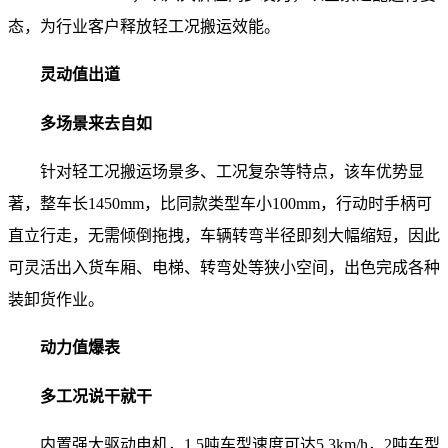
态，为行业客户释放轻工况搬运效能。
灵动值出道
多场景来去自如
针对轻工况搬运场景多、工况复杂等特点，该车优势显
著，整车长1450mm，比同款类型车小100mm，行动时手柄可
直立行走，无需倾倒拖拽，车辆转弯半径即刻大幅缩短，因此
可灵活出入货车厢、电梯、转弯处等狭小空间，出色完成各种
装卸货作业。
动力值爆表
多工况说干就干
内置强大驱动电机，1.5吨车型速度可达5.3km/h，2吨车型