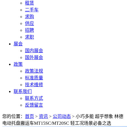
租赁
二手车
求购
供应
招聘
求职
展会
国内展会
国外展会
政策
政策法规
标准质量
技术维修
联系我们
联系方式
反馈留言
您的位置：
首页
>
资讯
>
公司动态
> 小巧多能 超乎想象 林德
电动托盘搬运车MT15SC/MT20SC 轻工况场景必备之选