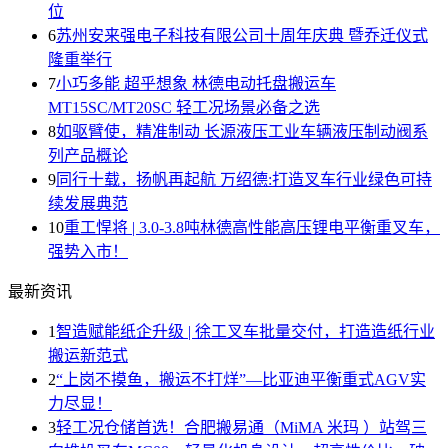
位
6
苏州安来强电子科技有限公司十周年庆典 暨乔迁仪式
隆重举行
7
小巧多能 超乎想象 林德电动托盘搬运车
MT15SC/MT20SC 轻工况场景必备之选
8
如驱臂使，精准制动 长源液压工业车辆液压制动阀系
列产品概论
9
同行十载，扬帆再起航 万绍德:打造叉车行业绿色可持
续发展典范
10
重工悍将 | 3.0-3.8吨林德高性能高压锂电平衡重叉车，
强势入市！
最新资讯
1
智造赋能纸企升级 | 徐工叉车批量交付，打造造纸行业
搬运新范式
2
“上岗不摸鱼，搬运不打烊”—比亚迪平衡重式AGV实
力尽显！
3
轻工况仓储首选！合肥搬易通（MiMA 米玛 ）站驾三