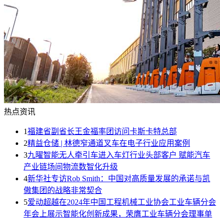
热点资讯
1
福建省副省长王金福率团访问卡斯卡特总部
2
精益仓储 | 林德窄通道叉车在电子行业应用案例
3
九曜智能无人牵引车进入车灯行业头部客户 赋能汽车
产业链场间物流数智化升级
4
新华社专访Rob Smith：中国对高质量发展的承诺与凯
傲集团的战略非常契合
5
爱动超越在2024年中国工程机械工业协会工业车辆分会
年会上展示智能化创新成果，荣膺工业车辆分会理事单