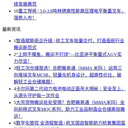
续发展典范
10
重工悍将 | 3.0-3.8吨林德高性能高压锂电平衡重叉车，
强势入市！
最新资讯
1
智造赋能纸企升级 | 徐工叉车批量交付，打造造纸行业
搬运新范式
2
“上岗不摸鱼，搬运不打烊”—比亚迪平衡重式AGV实
力尽显！
3
轻工况仓储首选！合肥搬易通（MiMA 米玛 ）站驾三
向堆垛叉车MC08，轻量化机身设计，超高性价比，破
解轻工业仓储难题！
4
卡尔玛第二代动力电池电动正面吊大揭秘｜安全至上，
从源头守护每一次作业
5
大宗货物搬运处处受限？合肥搬易通（MiMA米玛）全
向前移式叉车MQC系列，助力工业品制造业仓储高效搬
运！
6
数字化管控 全流程智造 | 杭叉国自智能助力杭氧集团氢