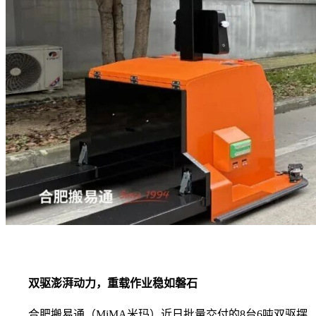
双驱澎湃动力，重载作业稳如磐石
合肥搬易通（MiMA米玛）近日批量交付的8台6吨双驱摆