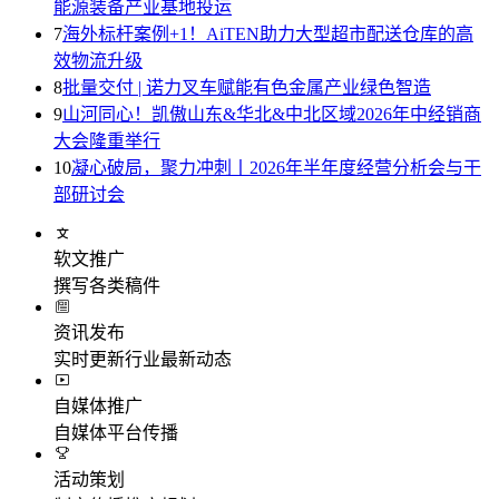
能源装备产业基地投运
7
海外标杆案例+1！AiTEN助力大型超市配送仓库的高
效物流升级
8
批量交付 | 诺力叉车赋能有色金属产业绿色智造
9
山河同心！凯傲山东&华北&中北区域2026年中经销商
大会隆重举行
10
凝心破局，聚力冲刺丨2026年半年度经营分析会与干
部研讨会
软文推广
撰写各类稿件
资讯发布
实时更新行业最新动态
自媒体推广
自媒体平台传播
活动策划