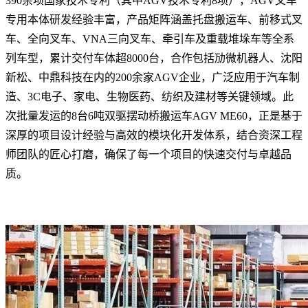
390余项国家技术专利（其中AGV技术专利8项），AGV叉车
专用本体研发经验丰富，产品矩阵涵盖托盘搬运车、前移式叉
车、全向叉车、VNA三向叉车、牵引车及重载堆垛车等全系
列车型，累计交付车体超8000台，合作包括劢微机器人、沈阳
新松、中鼎科技在内的200余家AGV企业，广泛应用于汽车制
造、3C电子、家电、生物医药、纺织及建材等关键领域。此
次批量发运的8台6吨双驱摆动桥搬运车AGV ME60，正是基于
深厚的项目设计经验与高效的模块化开发体系，结合资深工程
师团队的匠心打磨，确保了每一个项目的快速交付与卓越品
质。