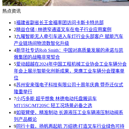
热点资讯
1
福建省副省长王金福率团访问卡斯卡特总部
2
精益仓储 | 林德窄通道叉车在电子行业应用案例
3
九曜智能无人牵引车进入车灯行业头部客户 赋能汽车
产业链场间物流数智化升级
4
新华社专访Rob Smith：中国对高质量发展的承诺与凯
傲集团的战略非常契合
5
爱动超越在2024年中国工程机械工业协会工业车辆分会
年会上展示智能化创新成果，荣膺工业车辆分会理事单
位
6
苏州安来强电子科技有限公司十周年庆典 暨乔迁仪式
隆重举行
7
小巧多能 超乎想象 林德电动托盘搬运车
MT15SC/MT20SC 轻工况场景必备之选
8
如驱臂使，精准制动 长源液压工业车辆液压制动阀系
列产品概论
9
同行十载，扬帆再起航 万绍德:打造叉车行业绿色可持