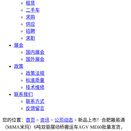
租赁
二手车
求购
供应
招聘
求职
展会
国内展会
国外展会
政策
政策法规
标准质量
技术维修
联系我们
联系方式
反馈留言
您的位置：
首页
>
资讯
>
公司动态
> 新品上市！合肥搬易通
（MiMA米玛）6吨双驱摆动桥搬运车AGV ME60批量发货，