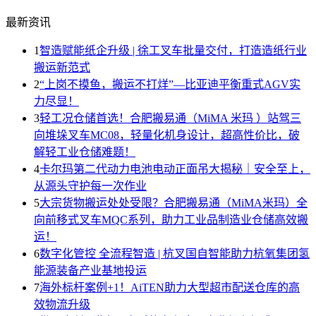
最新资讯
1
智造赋能纸企升级 | 徐工叉车批量交付，打造造纸行业
搬运新范式
2
“上岗不摸鱼，搬运不打烊”—比亚迪平衡重式AGV实
力尽显！
3
轻工况仓储首选！合肥搬易通（MiMA 米玛 ）站驾三
向堆垛叉车MC08，轻量化机身设计，超高性价比，破
解轻工业仓储难题！
4
卡尔玛第二代动力电池电动正面吊大揭秘｜安全至上，
从源头守护每一次作业
5
大宗货物搬运处处受限？合肥搬易通（MiMA米玛）全
向前移式叉车MQC系列，助力工业品制造业仓储高效搬
运！
6
数字化管控 全流程智造 | 杭叉国自智能助力杭氧集团氢
能源装备产业基地投运
7
海外标杆案例+1！AiTEN助力大型超市配送仓库的高
效物流升级