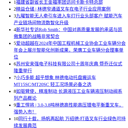
1
福建省副省长王金福率团访问卡斯卡特总部
2
精益仓储 | 林德窄通道叉车在电子行业应用案例
3
九曜智能无人牵引车进入车灯行业头部客户 赋能汽车
产业链场间物流数智化升级
4
新华社专访Rob Smith：中国对高质量发展的承诺与凯
傲集团的战略非常契合
5
爱动超越在2024年中国工程机械工业协会工业车辆分会
年会上展示智能化创新成果，荣膺工业车辆分会理事单
位
6
苏州安来强电子科技有限公司十周年庆典 暨乔迁仪式
隆重举行
7
小巧多能 超乎想象 林德电动托盘搬运车
MT15SC/MT20SC 轻工况场景必备之选
8
如驱臂使，精准制动 长源液压工业车辆液压制动阀系
列产品概论
9
重工悍将 | 3.0-3.8吨林德高性能高压锂电平衡重叉车，
强势入市！
10
同行十载，扬帆再起航 万绍德:打造叉车行业绿色可持
续发展典范