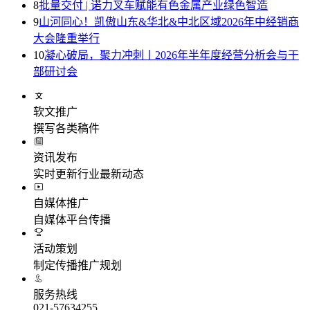
8
批量交付 | 诺力叉车赋能有色金属产业绿色智造
9
山河同心！凯傲山东&华北&中北区域2026年中经销商
大会隆重举行
10
凝心破局，聚力冲刺丨2026年半年度经营分析会与干
部研讨会
软文推广
撰写各类稿件
资讯发布
实时更新行业最新动态
自媒体推广
自媒体平台传播
活动策划
制定传播推广规划
服务热线
021-57634255