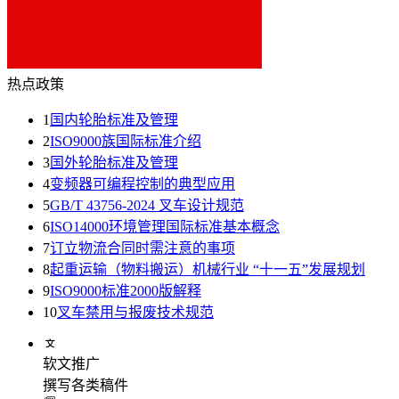
热点政策
1
国内轮胎标准及管理
2
ISO9000族国际标准介绍
3
国外轮胎标准及管理
4
变频器可编程控制的典型应用
5
GB/T 43756-2024 叉车设计规范
6
ISO14000环境管理国际标准基本概念
7
订立物流合同时需注意的事项
8
起重运输（物料搬运）机械行业 “十一五”发展规划
9
ISO9000标准2000版解释
10
叉车禁用与报废技术规范
软文推广
撰写各类稿件