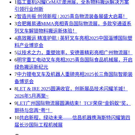
1
临工重机闪耀CeMAT澳洲展，全系物料搬运解决方案
引领行业创新
2
智造共振 创领新程 | 2025青岛物流装备展盛大启幕！
3
合肥搬易通MiMA亮相青岛国际物流展，多款窄通道系
列叉车解锁物料搬运新体验！
4
高效搬运 精准护航 | 英轩叉车亮相2025中国淄博国际塑
料产业博览会
5
以技术之力，重塑效率，安德普精彩亮相广州物流展！
6
明宇重工电动叉车亮相2025青岛国际食品机械展，开启
绿色搬运新纪元
7
中力锂电叉车及机器人重磅亮相2025长三角国际智能装
备博览会
8
LET & IRE 2025圆满收官，创新展品技术闪耀羊城！
2026年5月再聚~
9
LET广州国际物流展圆满结束！TCF荣获“金蚂蚁”奖，
期待与您再“粤”！
10
共启新程，绿动未来——信昌机器携海斯特闪耀第四
届长沙国际工程机械展