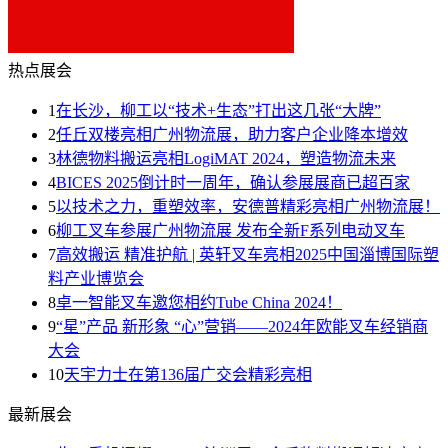
热点展会
1
在长沙，柳工以“技术+生态”打出这几张“大牌”
2
任丘双楼亮相广州物流展，助力客户企业降本增效
3
林德物料搬运亮相LogiMAT 2024，塑造物流未来
4
BICES 2025倒计时一周年，确认参展展商已超百家
5
以技术之力，重塑效率，安德普精彩亮相广州物流展！
6
柳工叉车参展广州物流展 发布全新F系列电动叉车
7
高效搬运 精准护航 | 英轩叉车亮相2025中国淄博国际塑
料产业博览会
8
卓一智能叉车邀您相约Tube China 2024！
9
“星”产品 新形象 “心”营销——2024年欧能叉车经销商
大会
10
天宇力士在第136届广交会精彩亮相
最新展会