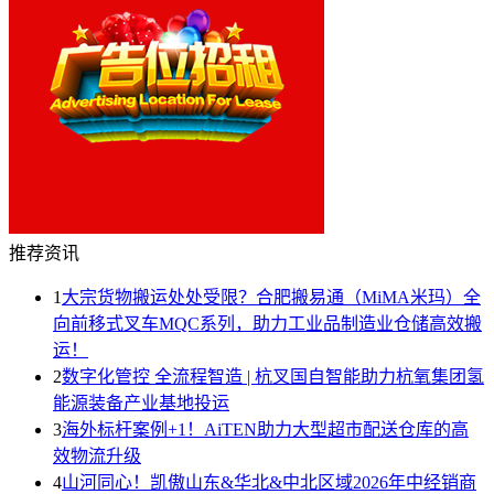
推荐资讯
1
大宗货物搬运处处受限？合肥搬易通（MiMA米玛）全
向前移式叉车MQC系列，助力工业品制造业仓储高效搬
运！
2
数字化管控 全流程智造 | 杭叉国自智能助力杭氧集团氢
能源装备产业基地投运
3
海外标杆案例+1！AiTEN助力大型超市配送仓库的高
效物流升级
4
山河同心！凯傲山东&华北&中北区域2026年中经销商