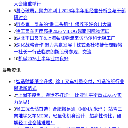
大会隆重举行
5
凝心破局，聚力冲刺丨2026年半年度经营分析会与干部
研讨会
6
链条篇｜叉车的"肱二头肌"！保养不好会出大事
7
徐工叉车再度亮相2026 VILOG越南国际物流展
8
湖北丰田叉车&上海弘陆物流来访马尔科无锡工厂
9
深化战略合作 聚力共赢发展｜株式会社物捷仕間野裕
一社长一行莅临佛朗斯股份参观、交流
10
凯傲2026上半年业绩良好
最新资讯
1
智造赋能纸企升级 | 徐工叉车批量交付，打造造纸行业
搬运新范式
2
“上岗不摸鱼，搬运不打烊”—比亚迪平衡重式AGV实
力尽显！
3
轻工况仓储首选！合肥搬易通（MiMA 米玛 ）站驾三
向堆垛叉车MC08，轻量化机身设计，超高性价比，破
解轻工业仓储难题！