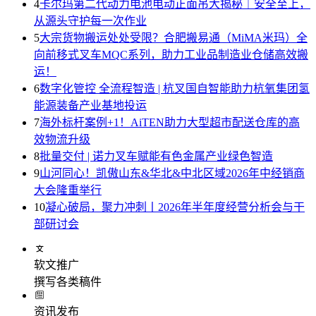
4
卡尔玛第二代动力电池电动正面吊大揭秘｜安全至上，
从源头守护每一次作业
5
大宗货物搬运处处受限？合肥搬易通（MiMA米玛）全
向前移式叉车MQC系列，助力工业品制造业仓储高效搬
运！
6
数字化管控 全流程智造 | 杭叉国自智能助力杭氧集团氢
能源装备产业基地投运
7
海外标杆案例+1！AiTEN助力大型超市配送仓库的高
效物流升级
8
批量交付 | 诺力叉车赋能有色金属产业绿色智造
9
山河同心！凯傲山东&华北&中北区域2026年中经销商
大会隆重举行
10
凝心破局，聚力冲刺丨2026年半年度经营分析会与干
部研讨会
软文推广
撰写各类稿件
资讯发布