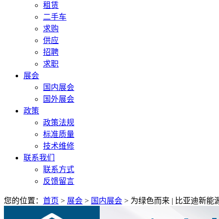
租赁
二手车
求购
供应
招聘
求职
展会
国内展会
国外展会
政策
政策法规
标准质量
技术维修
联系我们
联系方式
反馈留言
您的位置：
首页
>
展会
>
国内展会
> 为绿色而来 | 比亚迪