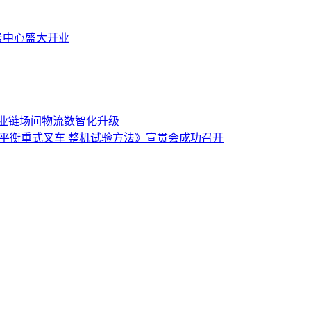
务中心盛大开业
业链场间物流数智化升级
0-2024《平衡重式叉车 整机试验方法》宣贯会成功召开