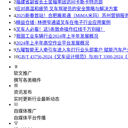
2
福建省副省长王金福率团访问卡斯卡特总部
3
应对高温和疲劳 叉车驾驶员的安全策略与解决方案
4
2025新春首站！合肥搬易通（MiMA米玛）苏州营销服
5
精益仓储 | 林德窄通道叉车在电子行业应用案例
6
叉车人必看！这5条致命操作红线千万别碰！
7
我国工业车辆行业2024年上半年发展概况
8
2024年上半年高空作业平台发展概况
9
九曜智能无人牵引车进入车灯行业头部客户 赋能汽车产
10
GB/T 43756-2024《叉车设计规范》与JB/T 330
软文推广
撰写各类稿件
资讯发布
实时更新行业最新动态
自媒体推广
自媒体平台传播