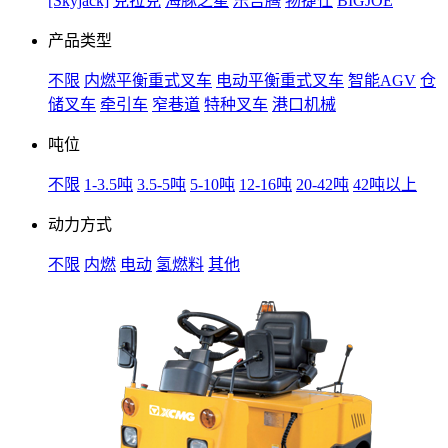
[Skyjack]
克拉克
海豚之星
乐吉腾
物捷仕
BIGJOE
产品类型
不限
内燃平衡重式叉车
电动平衡重式叉车
智能AGV
仓
储叉车
牵引车
窄巷道
特种叉车
港口机械
吨位
不限
1-3.5吨
3.5-5吨
5-10吨
12-16吨
20-42吨
42吨以上
动力方式
不限
内燃
电动
氢燃料
其他