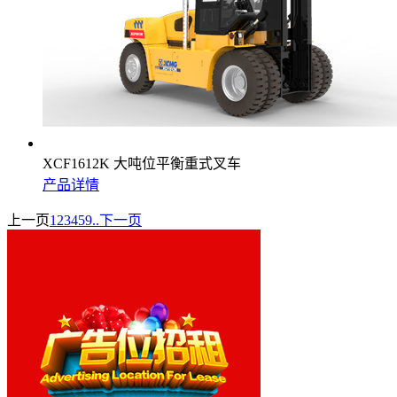
XCF1612K 大吨位平衡重式叉车
产品详情
上一页
1
2
3
4
5
9..
下一页