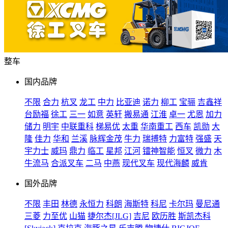
整车
国内品牌
不限
合力
杭叉
龙工
中力
比亚迪
诺力
柳工
宝骊
吉鑫祥
台励福
徐工
三一
如意
英轩
搬易通
江淮
卓一
尤恩
加力
储力
明宇
中联重科
梯易优
太重
华南重工
西车
凯勋
大
隆
佳力
华和
兰溪
脉辉金茂
牛力
瑞搏特
力富特
强盛
天
宇力士
威玛
鼎力
临工
星邦
江河
镭神智能
恒叉
微力
木
牛流马
合派叉车
二马
中燕
现代叉车
现代海麟
威肯
国外品牌
不限
丰田
林德
永恒力
科朗
海斯特
科尼
卡尔玛
曼尼通
三菱
力至优
山猫
捷尔杰[JLG]
吉尼
欧历胜
斯凯杰科